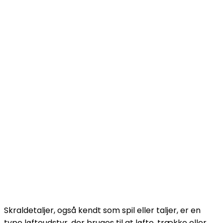
Skraldetaljer, også kendt som spil eller taljer, er en
type løfteudstyr, der bruges til at løfte, trække eller