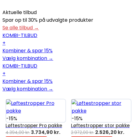
Aktuelle tilbud
Spar op til 30% på udvalgte produkter
Se alle tilbud →
KOMBI-TILBUD
+
Kombiner & spar 15%
Vælg kombination →
KOMBI-TILBUD
+
Kombiner & spar 15%
Vælg kombination →
-15%
-15%
Løftestropper Pro pakke
Løftestropper stor pakke
Den
Den
Den
Den
3.734,90
kr.
2.526,20
kr.
4.394,00
kr.
2.972,00
kr.