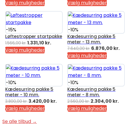
oprindelige
aktuelle
oprindelige
aktu
Vælg muligheder
Vælg muligheder
pris
pris
pris
pris
var:
er:
var:
er:
4.394,00 kr..
3.734,90 kr..
2.972,00 kr..
2.526
-15%
-10%
Løftestropper startpakke
Kædesurring pakke 5
meter - 13 mm.
Den
Den
1.331,10
kr.
1.566,00
kr.
Den
Den
6.876,00
kr.
7.640,00
kr.
oprindelige
aktuelle
Vælg muligheder
oprindelige
aktu
Vælg muligheder
pris
pris
pris
pris
var:
er:
var:
er:
1.566,00 kr..
1.331,10 kr..
7.640,00 kr..
6.87
-10%
-10%
Kædesurring pakke 5
Kædesurring pakke 5
meter - 10 mm.
meter - 8 mm.
Den
Den
Den
Den
3.420,00
kr.
2.304,00
kr.
3.800,00
kr.
2.560,00
kr.
oprindelige
aktuelle
oprindelige
aktu
Vælg muligheder
Vælg muligheder
pris
pris
pris
pris
Se alle tilbud →
var:
er:
var:
er:
3.800,00 kr..
3.420,00 kr..
2.560,00 kr..
2.304