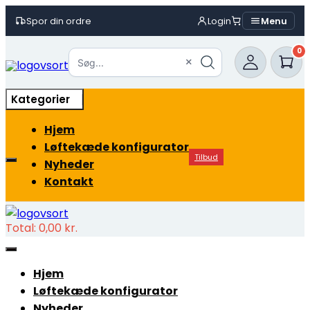
Spor din ordre
Login
Menu
Skip
0
to
×
Søg...
content
Kategorier
Hjem
Løftekæde konfigurator
Tilbud
Nyheder
Kontakt
Total:
0,00
kr.
Hjem
Løftekæde konfigurator
Nyheder