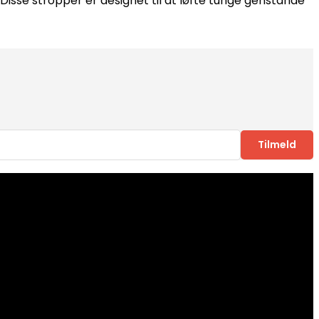
Disse stropper er designet til at løfte tunge genstande
Tilmeld