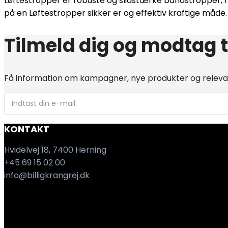
Løftestropper er robuste og slidstærke båndstropper, fre
på en Løftestropper sikker er og effektiv kraftige måde.
Tilmeld dig og modtag 
Få information om kampagner, nye produkter og relevant
KONTAKT
Hvidelvej 18, 7400 Herning
+45 69 15 02 00
info@billigkrangrej.dk