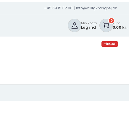
+45 69 15 02 00
info@billigkrangrej.dk
|
0
Min konto
Kurv
Log ind
0,00 kr.
Tilbud