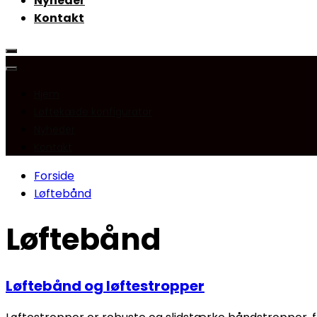
Nyheder
Kontakt
Hjem
Løftekæde konfigurator
Nyheder
Kontakt
Forside
Løftebånd
Løftebånd
Løftebånd og løftestropper