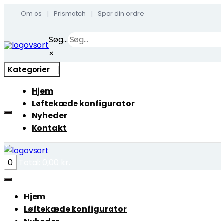
Om os
Prismatch
Spor din ordre
|
|
Skip
Søg...
to
×
content
Kategorier
Hjem
Løftekæde konfigurator
Nyheder
Kontakt
0
Total:
0,00
kr.
Hjem
Løftekæde konfigurator