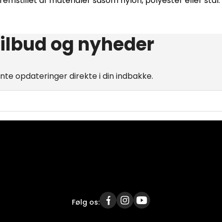
mstillet af materialer såsom nylon, polyester eller stål. 
tilbud og nyheder
e opdateringer direkte i din indbakke.
Følg os: