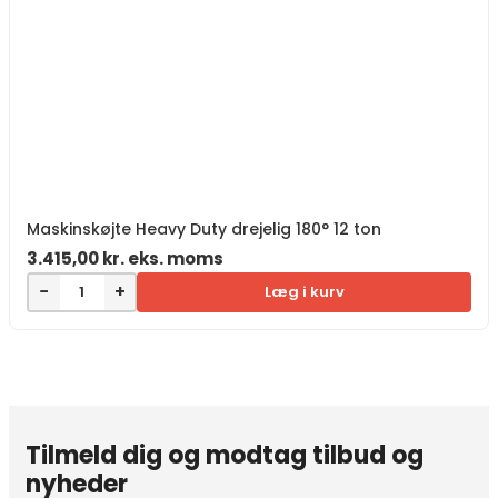
Maskinskøjte Heavy Duty drejelig 180° 12 ton
3.415,00
kr.
eks. moms
−
+
Læg i kurv
Tilmeld dig og modtag tilbud og
nyheder