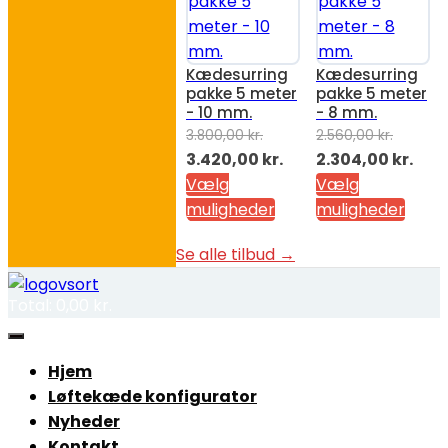
Kædesurring
Kædesurring
pakke 5 meter
pakke 5 meter
- 10 mm.
- 8 mm.
3.800,00
kr.
2.560,00
kr.
Den
Den
Den
Den
3.420,00
kr.
2.304,00
kr.
oprindelige
aktuelle
oprindelige
aktu
Vælg
Vælg
pris
pris
pris
pris
muligheder
muligheder
var:
er:
var:
er:
Se alle tilbud →
3.800,00 kr..
3.420,00 kr..
2.560,00 kr..
2.30
Total:
0,00
kr.
Hjem
Løftekæde konfigurator
Nyheder
Kontakt