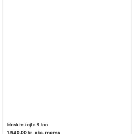
Maskinskøjte 8 ton
1.540,00
kr.
eks. moms