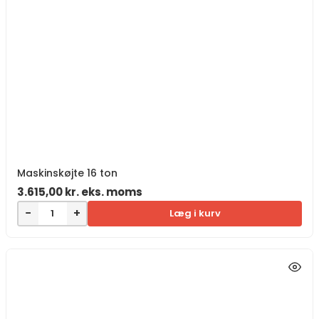
Maskinskøjte 16 ton
3.615,00
kr.
eks. moms
−
+
Læg i kurv