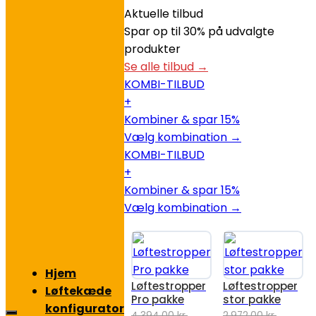
Aktuelle tilbud
Spar op til 30% på udvalgte
produkter
Se alle tilbud →
KOMBI-TILBUD
+
Kombiner & spar 15%
Vælg kombination →
KOMBI-TILBUD
+
Kombiner & spar 15%
Vælg kombination →
Hjem
Løftestropper
Løftestropper
Løftekæde
Pro pakke
stor pakke
konfigurator
4.394,00
kr.
2.972,00
kr.