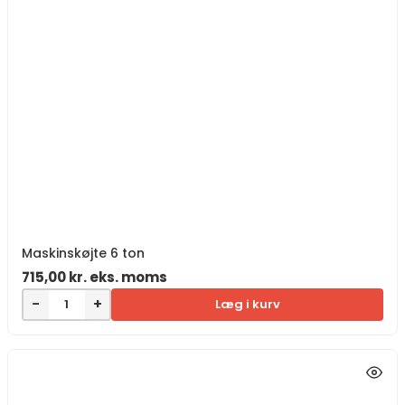
Maskinskøjte 6 ton
715,00
kr.
eks. moms
−
+
Læg i kurv