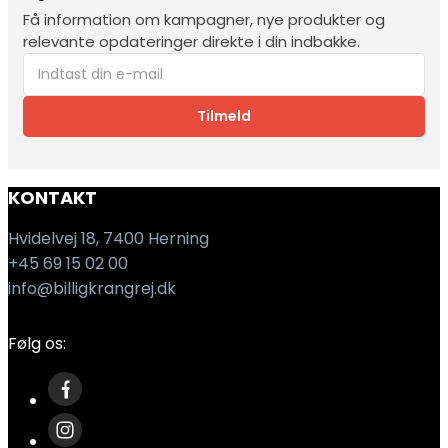
Få information om kampagner, nye produkter og
relevante opdateringer direkte i din indbakke.
Tilmeld
KONTAKT
Hvidelvej 18, 7400 Herning
+45 69 15 02 00
info@billigkrangrej.dk
Følg os: