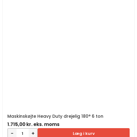
Maskinskøjte Heavy Duty drejelig 180° 6 ton
1.715,00
kr.
eks. moms
−
+
Læg i kurv