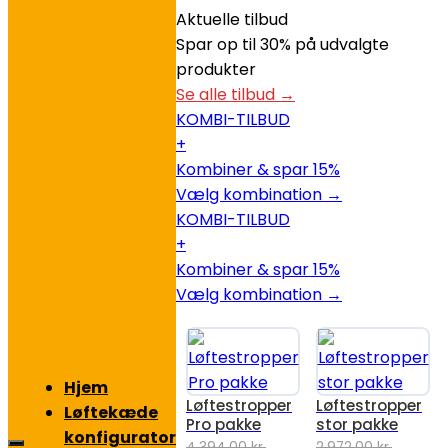
Aktuelle tilbud
Spar op til 30% på udvalgte
produkter
Se alle tilbud →
KOMBI-TILBUD
+
Kombiner & spar 15%
Vælg kombination →
KOMBI-TILBUD
+
Kombiner & spar 15%
Vælg kombination →
Hjem
Løftestropper
Løftestropper
Løftekæde
Pro pakke
stor pakke
konfigurator
4.394,00
kr.
2.972,00
kr.