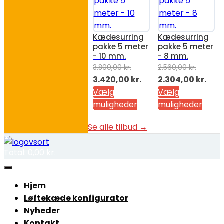
Kædesurring
Kædesurring
pakke 5 meter
pakke 5 meter
- 10 mm.
- 8 mm.
3.800,00
kr.
2.560,00
kr.
Den
Den
Den
Den
3.420,00
kr.
2.304,00
kr.
oprindelige
aktuelle
oprindelige
aktu
Vælg
Vælg
pris
pris
pris
pris
muligheder
muligheder
var:
er:
var:
er:
Se alle tilbud →
3.800,00 kr..
3.420,00 kr..
2.560,00 kr..
2.30
Total:
0,00
kr.
Hjem
Løftekæde konfigurator
Nyheder
Kontakt