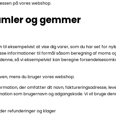
cessen på vores webshop.
samler og gemmer
til eksempelvist at vise dig varer, som du har set for nyli
disse informationer til formål såsom beregning af moms o
 denne, så vi eksempelvist kan beregne forsendelsesomkost
kurven, mens du bruger vores webshop.
information, der omfatter dit navn, faktureringsadresse, 
mation som brugernavn og adgangskode. Vi vil bruge denne
der refunderinger og klager