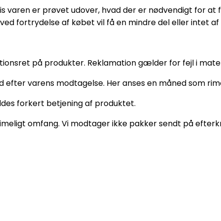
Hvis varen er prøvet udover, hvad der er nødvendigt for at
ed fortrydelse af købet vil få en mindre del eller intet a
tionsret på produkter. Reklamation gælder for fejl i materi
g tid efter varens modtagelse. Her anses en måned som rime
ldes forkert betjening af produktet.
rimeligt omfang. Vi modtager ikke pakker sendt på efterk