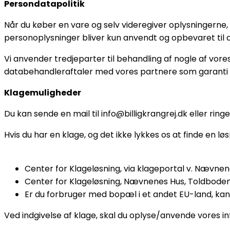
Persondatapolitik
Når du køber en vare og selv videregiver oplysningerne,
personoplysninger bliver kun anvendt og opbevaret til de
Vi anvender tredjeparter til behandling af nogle af vores
databehandleraftaler med vores partnere som garanti f
Klagemuligheder
Du kan sende en mail til info@billigkrangrej.dk eller ringe
Hvis du har en klage, og det ikke lykkes os at finde en 
Center for Klageløsning, via klageportal v. Nævnen
Center for Klageløsning, Nævnenes Hus, Toldboden 
Er du forbruger med bopæl i et andet EU-land, kan 
Ved indgivelse af klage, skal du oplyse/anvende vores in