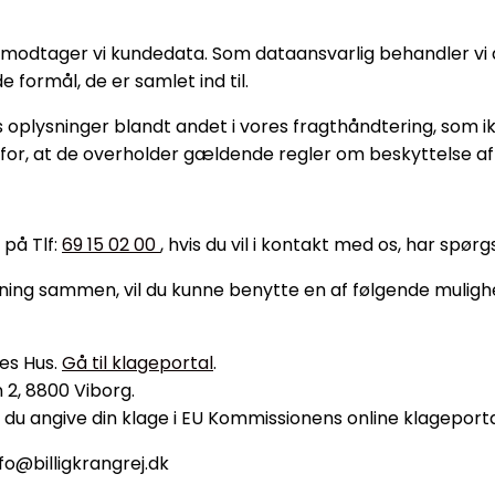
 modtager vi kundedata. Som dataansvarlig behandler vi di
 formål, de er samlet ind til.
 oplysninger blandt andet i vores fragthåndtering, som ikke
or, at de overholder gældende regler om beskyttelse af
 på Tlf:
69 15 02 00
, hvis du vil i kontakt med os, har spørg
løsning sammen, vil du kunne benytte en af følgende muligh
es Hus.
Gå til klageportal
.
2, 8800 Viborg.
du angive din klage i EU Kommissionens online klageporta
fo@billigkrangrej.dk