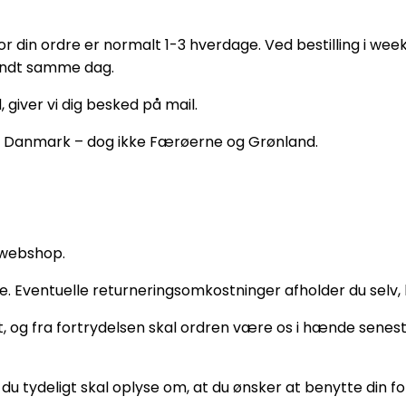
or din ordre er normalt 1-3 hverdage. Ved bestilling i we
 sendt samme dag.
 giver vi dig besked på mail.
r i Danmark – dog ikke Færøerne og Grønland.
 webshop.
. Eventuelle returneringsomkostninger afholder du selv, l
t, og fra fortrydelsen skal ordren være os i hænde senest
r du tydeligt skal oplyse om, at du ønsker at benytte din fo