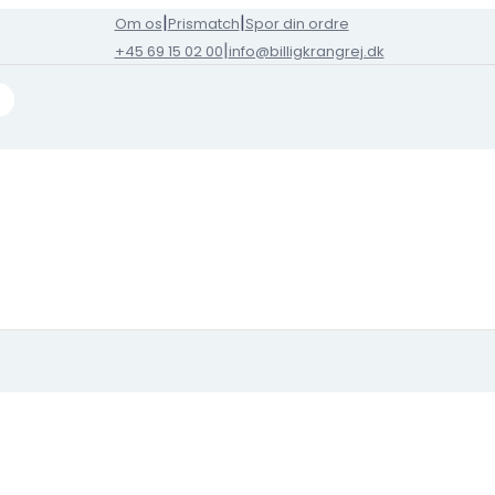
|
|
Om os
Prismatch
Spor din ordre
|
+45 69 15 02 00
info@billigkrangrej.dk