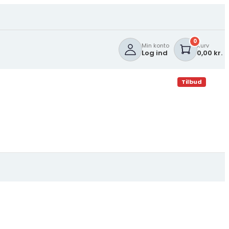
0
Min konto
Kurv
Log ind
0,00 kr.
Tilbud