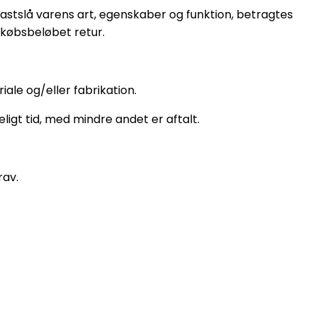
 fastslå varens art, egenskaber og funktion, betragtes
f købsbeløbet retur.
ale og/eller fabrikation.
ligt tid, med mindre andet er aftalt.
rav.