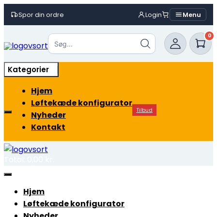
Spor din ordre
Login
Menu
Skip
0
to
content
Kategorier
Hjem
Løftekæde konfigurator
Tilbud
Nyheder
Kontakt
Total:
0,00
kr.
Hjem
Løftekæde konfigurator
Nyheder