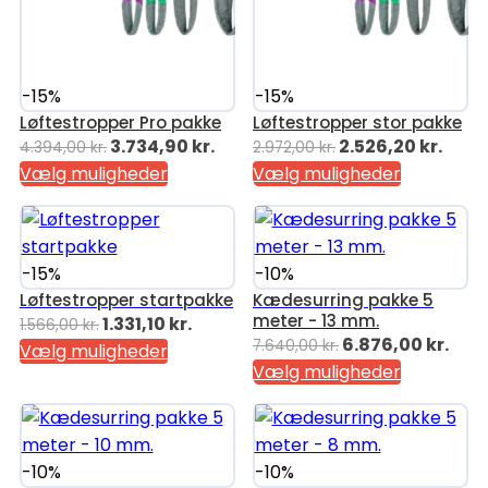
-15%
-15%
Løftestropper Pro pakke
Løftestropper stor pakke
Den
Den
Den
Den
3.734,90
kr.
2.526,20
kr.
4.394,00
kr.
2.972,00
kr.
oprindelige
aktuelle
oprindelige
aktu
Vælg muligheder
Vælg muligheder
pris
pris
pris
pris
var:
er:
var:
er:
4.394,00 kr..
3.734,90 kr..
2.972,00 kr..
2.526
-15%
-10%
Løftestropper startpakke
Kædesurring pakke 5
meter - 13 mm.
Den
Den
1.331,10
kr.
1.566,00
kr.
Den
Den
6.876,00
kr.
7.640,00
kr.
oprindelige
aktuelle
Vælg muligheder
oprindelige
aktu
Vælg muligheder
pris
pris
pris
pris
var:
er:
var:
er:
1.566,00 kr..
1.331,10 kr..
7.640,00 kr..
6.87
-10%
-10%