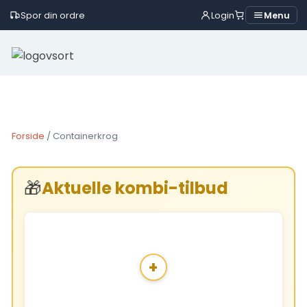
Spor din ordre
Login
Menu
Skip
to
content
Forside
/ Containerkrog
🎁
Aktuelle kombi-tilbud
+