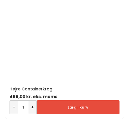
Højre Containerkrog
495,00
kr.
eks. moms
−
+
Læg i kurv