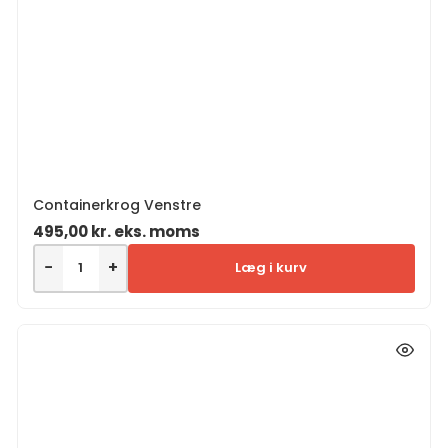
Containerkrog Venstre
495,00
kr.
eks. moms
−
+
Læg i kurv