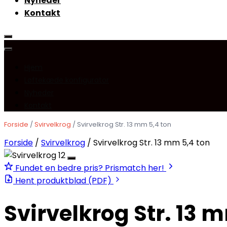
Nyheder
Kontakt
Hjem
Løftekæde konfigurator
Nyheder
Kontakt
Forside
/
Svirvelkrog
/ Svirvelkrog Str. 13 mm 5,4 ton
Forside
/
Svirvelkrog
/ Svirvelkrog Str. 13 mm 5,4 ton
Fundet en bedre pris? Prismatch her!
Hent produktblad (PDF)
Svirvelkrog Str. 13 