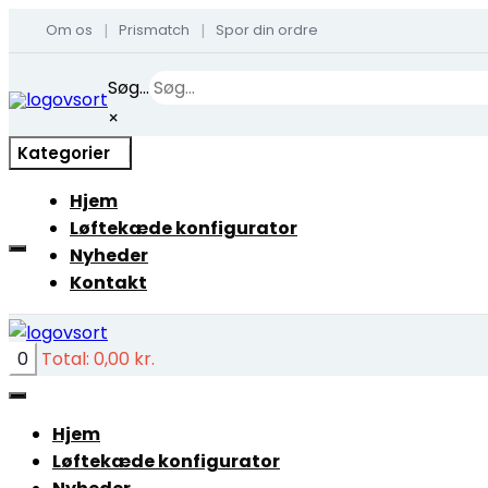
Om os
Prismatch
Spor din ordre
|
|
Skip
Søg...
to
×
content
Kategorier
Hjem
Løftekæde konfigurator
Nyheder
Kontakt
0
Total:
0,00
kr.
Hjem
Løftekæde konfigurator