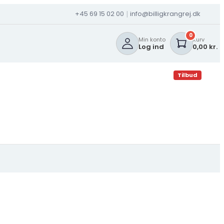
+45 69 15 02 00
info@billigkrangrej.dk
|
0
Min konto
Kurv
Log ind
0,00 kr.
Tilbud