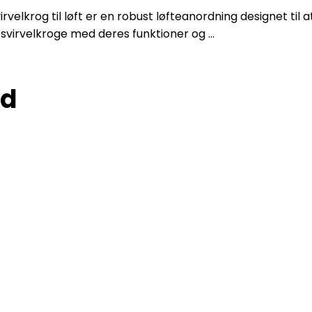
elkrog til løft er en robust løfteanordning designet til at 
svirvelkroge med deres funktioner og ...
ed