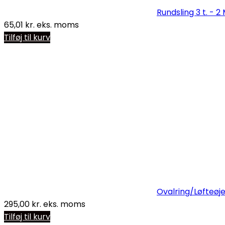
Rundsling 3 t. - 2 
65,01
kr.
eks. moms
Tilføj til kurv
Ovalring/Løfteøje 
295,00
kr.
eks. moms
Tilføj til kurv