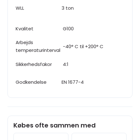
WLL
3 ton
Kvalitet
G100
Arbejds
-40° C til +200° C
temperaturinterval
Sikkerhedsfakor
4:1
Godkendelse
EN 1677-4
Købes ofte sammen med