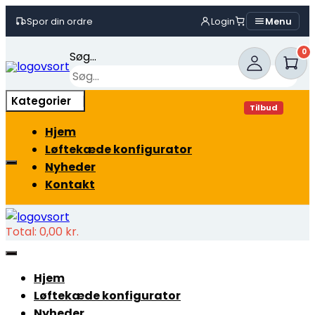
Spor din ordre
Login
Menu
Skip
0
Søg...
to
content
×
Kategorier
Tilbud
Hjem
Løftekæde konfigurator
Nyheder
Kontakt
Total:
0,00
kr.
Hjem
Løftekæde konfigurator
Nyheder