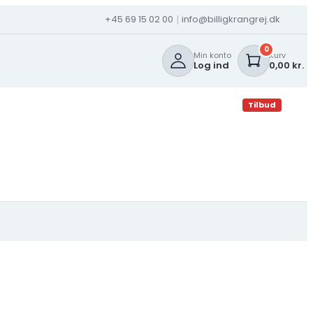
+45 69 15 02 00
info@billigkrangrej.dk
|
0
Min konto
Kurv
Log ind
0,00 kr.
Tilbud