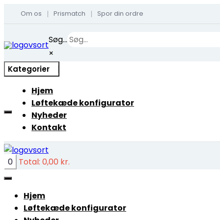
Om os
Prismatch
Spor din ordre
|
|
Skip
Søg...
to
×
content
Kategorier
Hjem
Løftekæde konfigurator
Nyheder
Kontakt
0
Total:
0,00
kr.
Hjem
Løftekæde konfigurator