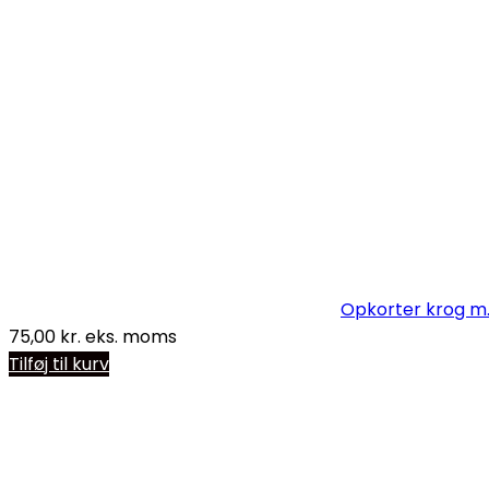
Opkorter krog m. ø
75,00
kr.
eks. moms
Tilføj til kurv