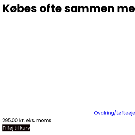
Købes ofte sammen m
Ovalring/Løfteøje 
295,00
kr.
eks. moms
Tilføj til kurv