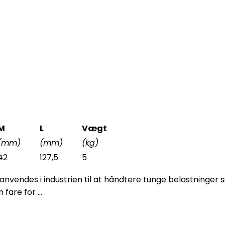
M
L
Vægt
(mm)
(mm)
(kg)
42
127,5
5
nvendes i industrien til at håndtere tunge belastninger si
fare for ...