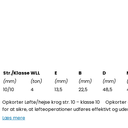
Str./Klasse
WLL
E
B
D
(mm)
(ton)
(mm)
(mm)
(mm)
10/10
4
13,5
22,5
48,5
Opkorter Løfte/hejse krog str. 10 – klasse 10 Opkorter a
for at sikre, at løfteoperationer udføres effektivt og uden 
Læs mere