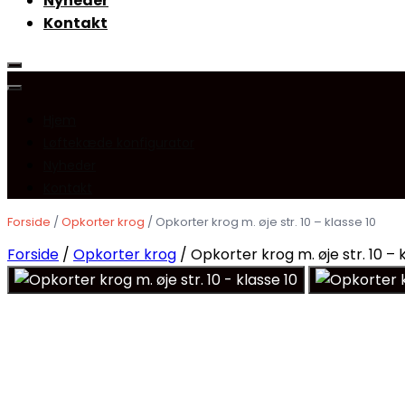
Nyheder
Kontakt
Hjem
Løftekæde konfigurator
Nyheder
Kontakt
Forside
/
Opkorter krog
/ Opkorter krog m. øje str. 10 – klasse 10
Forside
/
Opkorter krog
/ Opkorter krog m. øje str. 10 – 