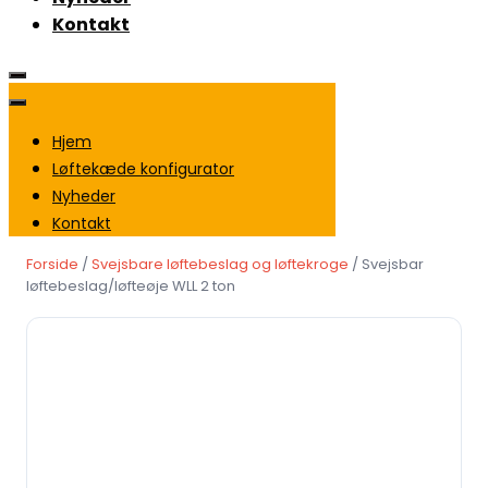
Kontakt
Hjem
Løftekæde konfigurator
Nyheder
Kontakt
Forside
/
Svejsbare løftebeslag og løftekroge
/ Svejsbar
løftebeslag/løfteøje WLL 2 ton