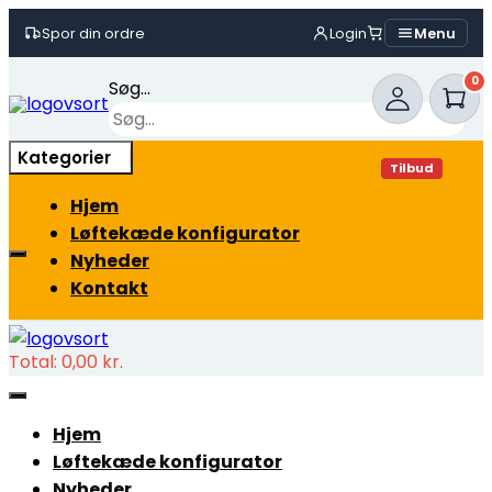
Spor din ordre
Login
Menu
Skip
0
Søg...
to
content
×
Kategorier
Tilbud
Hjem
Løftekæde konfigurator
Nyheder
Kontakt
Total:
0,00
kr.
Hjem
Løftekæde konfigurator
Nyheder