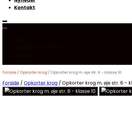
Nyheder
Kontakt
Hjem
Løftekæde konfigurator
Nyheder
Kontakt
Forside
/
Opkorter krog
/ Opkorter krog m. øje str. 6 – klasse 10
Forside
/
Opkorter krog
/ Opkorter krog m. øje str. 6 – k