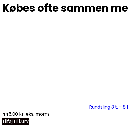
Købes ofte sammen m
Rundsling 3 t. - 8 
445,00
kr.
eks. moms
Tilføj til kurv