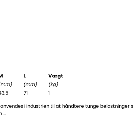
M
L
Vægt
(mm)
(mm)
(kg)
43,5
71
1
nvendes i industrien til at håndtere tunge belastninger si
...