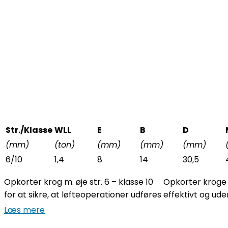
Str./Klasse
WLL
E
B
D
(mm)
(ton)
(mm)
(mm)
(mm)
6/10
1,4
8
14
30,5
Opkorter krog m. øje str. 6 – klasse 10 Opkorter kroge a
for at sikre, at løfteoperationer udføres effektivt og uden 
Læs mere