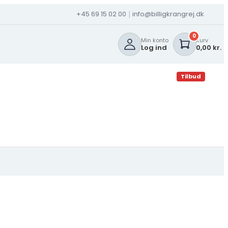
+45 69 15 02 00
info@billigkrangrej.dk
|
0
Min konto
Kurv
Log ind
0,00 kr.
Tilbud