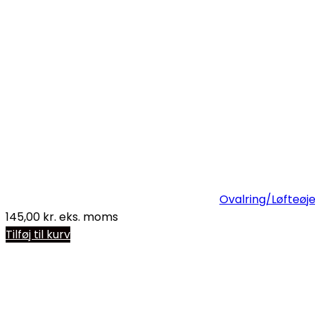
Ovalring/Løfteøje 
145,00
kr.
eks. moms
Tilføj til kurv