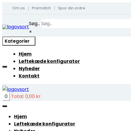
Om os
Prismatch
Spor din ordre
|
|
Skip
Søg...
to
×
content
Kategorier
Hjem
Løftekæde konfigurator
Nyheder
Kontakt
0
Total:
0,00
kr.
Hjem
Løftekæde konfigurator