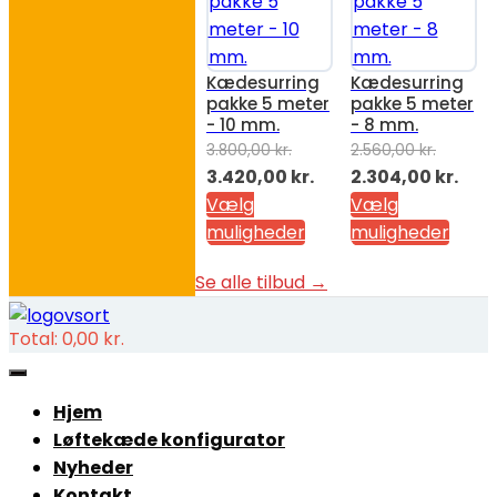
Kædesurring
Kædesurring
pakke 5 meter
pakke 5 meter
- 10 mm.
- 8 mm.
3.800,00
kr.
2.560,00
kr.
Den
Den
Den
Den
3.420,00
kr.
2.304,00
kr.
oprindelige
aktuelle
oprindelige
aktu
Vælg
Vælg
pris
pris
pris
pris
muligheder
muligheder
var:
er:
var:
er:
Se alle tilbud →
3.800,00 kr..
3.420,00 kr..
2.560,00 kr..
2.30
Total:
0,00
kr.
Hjem
Løftekæde konfigurator
Nyheder
Kontakt