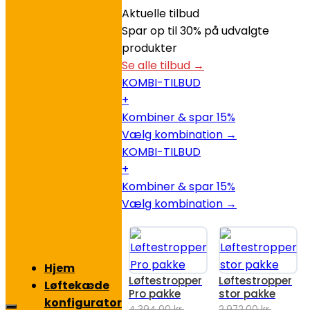
Aktuelle tilbud
Spar op til 30% på udvalgte
produkter
Se alle tilbud →
KOMBI-TILBUD
+
Kombiner & spar 15%
Vælg kombination →
KOMBI-TILBUD
+
Kombiner & spar 15%
Vælg kombination →
Hjem
Løftestropper
Løftestropper
Løftekæde
Pro pakke
stor pakke
konfigurator
4.394,00
kr.
2.972,00
kr.