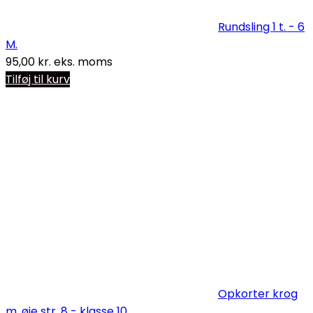
Rundsling 1 t. - 6
M.
95,00
kr.
eks. moms
Tilføj til kurv
Opkorter krog
m. øje str. 8 - klasse 10