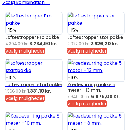
Vælg kombination →
-15%
-15%
Løftestropper Pro pakke
Løftestropper stor pakke
Den
Den
Den
Den
3.734,90
kr.
2.526,20
kr.
4.394,00
kr.
2.972,00
kr.
oprindelige
aktuelle
oprindelige
aktu
Vælg muligheder
Vælg muligheder
pris
pris
pris
pris
var:
er:
var:
er:
4.394,00 kr..
3.734,90 kr..
2.972,00 kr..
2.526
-15%
-10%
Løftestropper startpakke
Kædesurring pakke 5
meter - 13 mm.
Den
Den
1.331,10
kr.
1.566,00
kr.
Den
Den
6.876,00
kr.
7.640,00
kr.
oprindelige
aktuelle
Vælg muligheder
oprindelige
aktu
Vælg muligheder
pris
pris
pris
pris
var:
er:
var:
er:
1.566,00 kr..
1.331,10 kr..
7.640,00 kr..
6.87