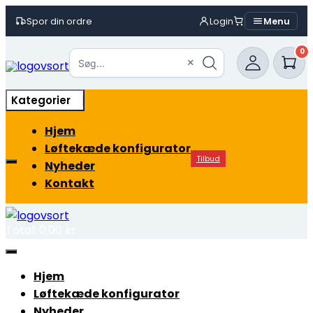
Spor din ordre
Login
Menu
Skip
0
to
×
Søg...
content
Kategorier
Hjem
Løftekæde konfigurator
Tilbud
Nyheder
Kontakt
Total:
0,00
kr.
Hjem
Løftekæde konfigurator
Nyheder