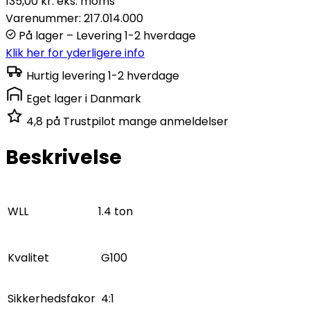
135,00
kr.
eks. moms
Varenummer: 217.014.000
På lager – Levering 1-2 hverdage
Klik her for yderligere info
Hurtig levering
1-2 hverdage
Eget lager
i Danmark
4,8 på Trustpilot
mange anmeldelser
Beskrivelse
WLL
1.4 ton
Kvalitet
G100
Sikkerhedsfakor
4:1