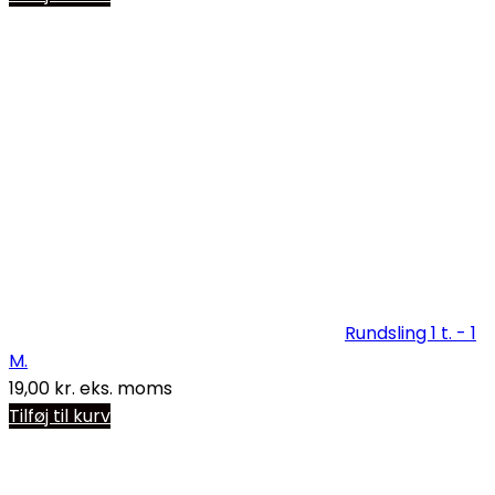
Rundsling 1 t. - 1
M.
19,00
kr.
eks. moms
Tilføj til kurv