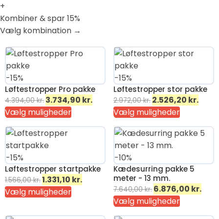
+
Kombiner & spar 15%
Vælg kombination →
-15%
-15%
Løftestropper Pro pakke
Løftestropper stor pakke
Den
Den
Den
Den
3.734,90
kr.
2.526,20
kr.
4.394,00
kr.
2.972,00
kr.
oprindelige
aktuelle
oprindelige
aktue
Vælg muligheder
Vælg muligheder
pris
pris
pris
pris
var:
er:
var:
er:
4.394,00 kr..
3.734,90 kr..
2.972,00 kr..
2.526,
-15%
-10%
Løftestropper startpakke
Kædesurring pakke 5
meter - 13 mm.
Den
Den
1.331,10
kr.
1.566,00
kr.
Den
Den
6.876,00
kr.
7.640,00
kr.
oprindelige
aktuelle
Vælg muligheder
oprindelige
aktue
Vælg muligheder
pris
pris
pris
pris
var:
er: