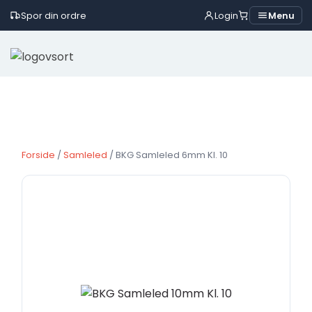
Spor din ordre
Login
Menu
Skip
to
content
Forside
/
Samleled
/ BKG Samleled 6mm Kl. 10