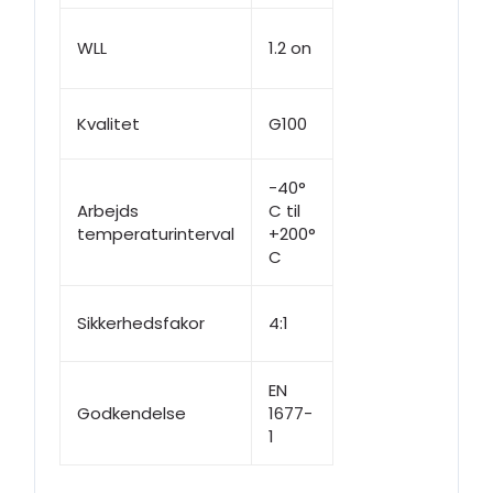
WLL
1.2 on
Kvalitet
G100
-40°
Arbejds
C til
temperaturinterval
+200°
C
Sikkerhedsfakor
4:1
EN
Godkendelse
1677-
1