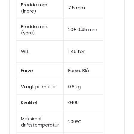
Bredde mm.
7.5 mm
(indre)
Bredde mm.
20+ 0.45 mm
(ydre)
WLL
1.45 ton
Farve
Farve: Blå
Vægt pr. meter
0.8 kg
Kvalitet
G100
Maksimal
200°C
driftstemperatur