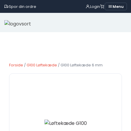
Spor din ordre
Login
Menu
Skip
to
content
Forside
/
G100 Løftekæde
/ G100 Løftekæde 6 mm