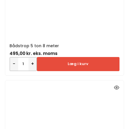
Bådstrop 5 ton 8 meter
495,00
kr.
eks. moms
−
+
Læg i kurv