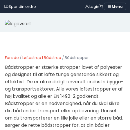
Spor din ordre
Login
Menu
Skip
to
content
Forside
/
Løftestrop | Bådstrop
/ Bådstropper
Bådstropper er stærke stropper lavet af polyester
og designet til at løfte tunge genstande sikkert og
effektivt. De er almindeligt anvendt i industri bygge-
og transportsektorer. Alle vores løftestropper er af
høj kvalitet og alle er EN 1492-2 godkendt.
Bådstropper er en nødvendighed, når du skal sikre
din båd under transport eller opbevaring. Uanset
om du transporterer en lille jolle eller en større båd,
sørger de rette bådstropper for, at din båd er