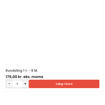
Rundsling 1 t. - 8 M.
175,00
kr.
eks. moms
−
+
Læg i kurv