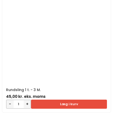
Rundsling 1 t. - 3 M.
45,00
kr.
eks. moms
−
+
Læg i kurv