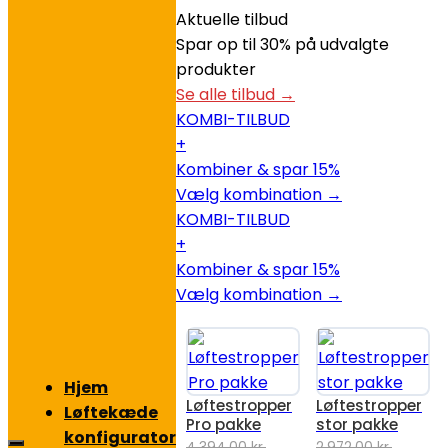
Aktuelle tilbud
Spar op til 30% på udvalgte
produkter
Se alle tilbud →
KOMBI-TILBUD
+
Kombiner & spar 15%
Vælg kombination →
KOMBI-TILBUD
+
Kombiner & spar 15%
Vælg kombination →
Hjem
Løftestropper
Løftestropper
Løftekæde
Pro pakke
stor pakke
konfigurator
4.394,00
kr.
2.972,00
kr.