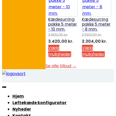
Kædesurring
Kædesurring
pakke 5 meter
pakke 5 meter
- 10 mm.
- 8 mm.
3.800,00
kr.
2.560,00
kr.
Den
Den
Den
Den
3.420,00
kr.
2.304,00
kr.
oprindelige
aktuelle
oprindelige
aktu
Vælg
Vælg
pris
pris
pris
pris
muligheder
muligheder
var:
er:
var:
er:
Se alle tilbud →
3.800,00 kr..
3.420,00 kr..
2.560,00 kr..
2.30
Total:
0,00
kr.
Hjem
Løftekæde konfigurator
Nyheder
Kontakt