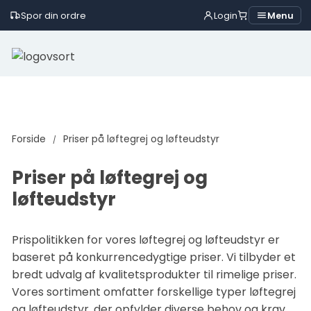
Spor din ordre
Login
Menu
Skip
to
content
Forside
Priser på løftegrej og løfteudstyr
Priser på løftegrej og
løfteudstyr
Prispolitikken for vores løftegrej og løfteudstyr er
baseret på konkurrencedygtige priser. Vi tilbyder et
bredt udvalg af kvalitetsprodukter til rimelige priser.
Vores sortiment omfatter forskellige typer løftegrej
og løfteudstyr, der opfylder diverse behov og krav.