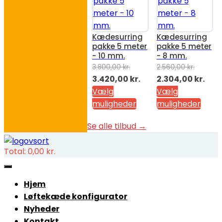
Kædesurring
Kædesurring
pakke 5 meter
pakke 5 meter
- 10 mm.
- 8 mm.
3.800,00
kr.
2.560,00
kr.
Den
Den
Den
Den
3.420,00
kr.
2.304,00
kr.
oprindelige
aktuelle
oprindelige
aktu
Vælg
Vælg
pris
pris
pris
pris
muligheder
muligheder
var:
er:
var:
er:
Se alle tilbud →
3.800,00 kr..
3.420,00 kr..
2.560,00 kr..
2.30
Total:
0,00
kr.
Hjem
Løftekæde konfigurator
Nyheder
Kontakt