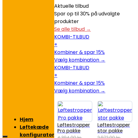
Aktuelle tilbud
Spar op til 30% på udvalgte
produkter
Se alle tilbud →
KOMBI-TILBUD
+
Kombiner & spar 15%
Vælg kombination →
KOMBI-TILBUD
+
Kombiner & spar 15%
Vælg kombination →
Hjem
Løftestropper
Løftestropper
Løftekæde
Pro pakke
stor pakke
konfigurator
4.394,00
kr.
2.972,00
kr.