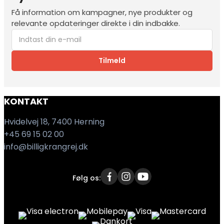
Få information om kampagner, nye produkter og
relevante opdateringer direkte i din indbakke.
Tilmeld
KONTAKT
Hvidelvej 18, 7400 Herning
+45 69 15 02 00
info@billigkrangrej.dk
Følg os: