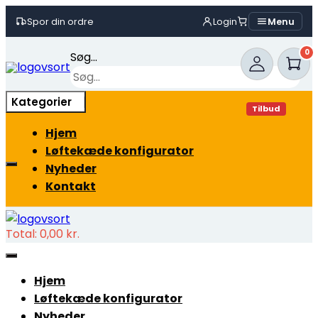
Spor din ordre
Login
Menu
Skip
0
Søg...
to
content
×
Kategorier
Tilbud
Hjem
Løftekæde konfigurator
Nyheder
Kontakt
Total:
0,00
kr.
Hjem
Løftekæde konfigurator
Nyheder