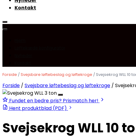
Nyheder
Kontakt
Hjem
Løftekæde konfigurator
Nyheder
Kontakt
Forside
/
Svejsbare løftebeslag og løftekroge
/ Svejsekrog WLL 10 to
Forside
/
Svejsbare løftebeslag og løftekroge
/ Svejsekr
Fundet en bedre pris? Prismatch her!
Hent produktblad (PDF)
Svejsekrog WLL 10 t