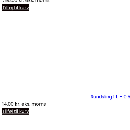
795,00
kr.
eks. moms
Tilføj til kurv
Rundsling 1 t. - 0.
14,00
kr.
eks. moms
Tilføj til kurv