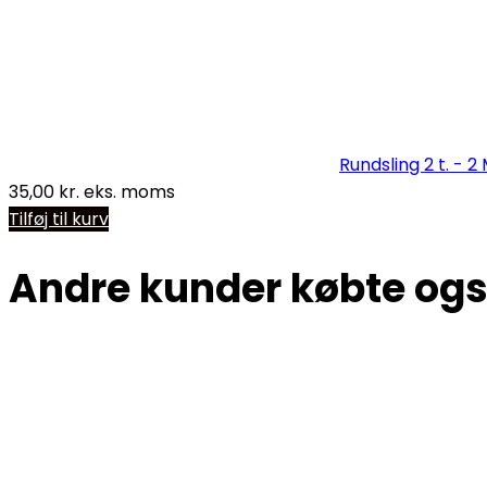
Rundsling 2 t. - 2 
35,00
kr.
eks. moms
Tilføj til kurv
Andre kunder købte og