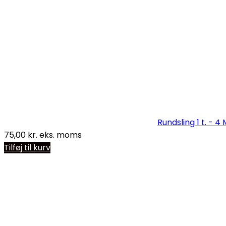
Rundsling 1 t. - 4 
75,00
kr.
eks. moms
Tilføj til kurv