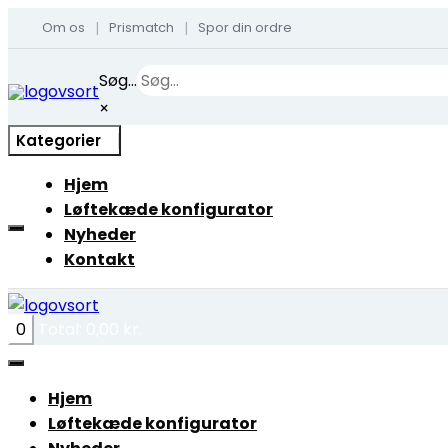
Om os
Prismatch
Spor din ordre
|
|
Skip
Søg...
to
×
content
Kategorier
Hjem
Løftekæde konfigurator
Nyheder
Kontakt
0
Total:
0,00
kr.
Hjem
Løftekæde konfigurator