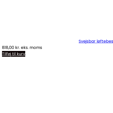
Svejsbar løftebes
818,00
kr.
eks. moms
Tilføj til kurv