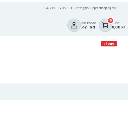
+45 69 15 02 00
info@billigkrangrej.dk
|
0
Min konto
Kurv
Log ind
0,00 kr.
Tilbud