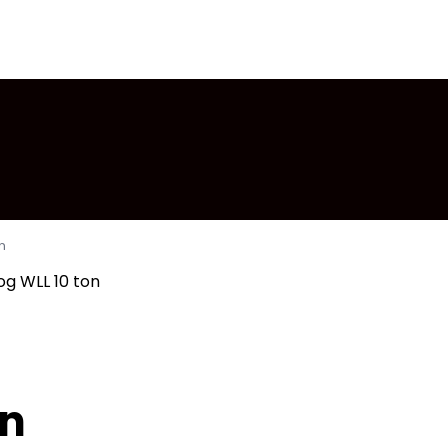
n
og WLL 10 ton
on