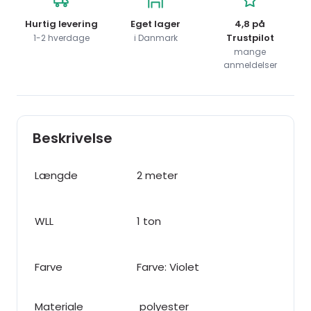
Hurtig levering
Eget lager
4,8 på
Trustpilot
1-2 hverdage
i Danmark
mange
anmeldelser
Beskrivelse
Længde
2 meter
WLL
1 ton
Farve
Farve: Violet
Materiale
polyester