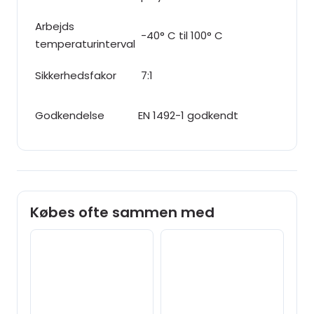
Arbejds
-40° C til 100° C
temperaturinterval
Sikkerhedsfakor
7:1
Godkendelse
EN 1492-1 godkendt
Købes ofte sammen med