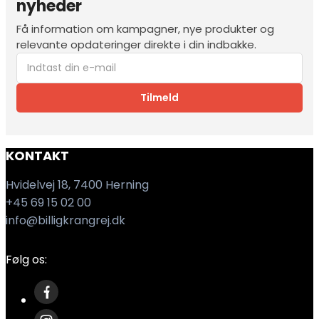
nyheder
Få information om kampagner, nye produkter og
relevante opdateringer direkte i din indbakke.
Tilmeld
KONTAKT
Hvidelvej 18, 7400 Herning
+45 69 15 02 00
info@billigkrangrej.dk
Følg os: