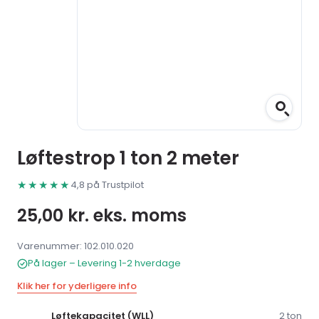
Løftestrop 1 ton 2 meter
★★★★★
4,8 på Trustpilot
25,00
kr.
eks. moms
Varenummer: 102.010.020
På lager – Levering 1-2 hverdage
Klik her for yderligere info
Løftekapacitet (WLL)
2 ton