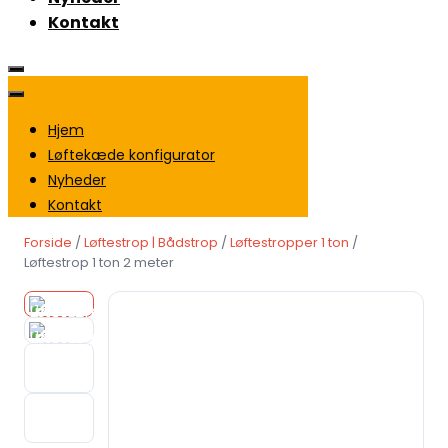
Kontakt
Hjem
Løftekæde konfigurator
Nyheder
Kontakt
Forside
/
Løftestrop | Bådstrop
/
Løftestropper 1 ton
/
Løftestrop 1 ton 2 meter