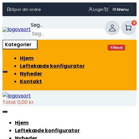
Spor din ordre
Login
Menu
Skip
0
Søg...
to
content
×
Kategorier
Tilbud
Hjem
Løftekæde konfigurator
Nyheder
Kontakt
Total:
0,00
kr.
Hjem
Løftekæde konfigurator
Nyheder