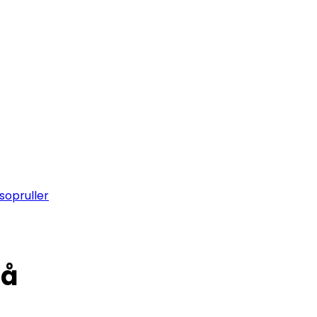
sopruller
så