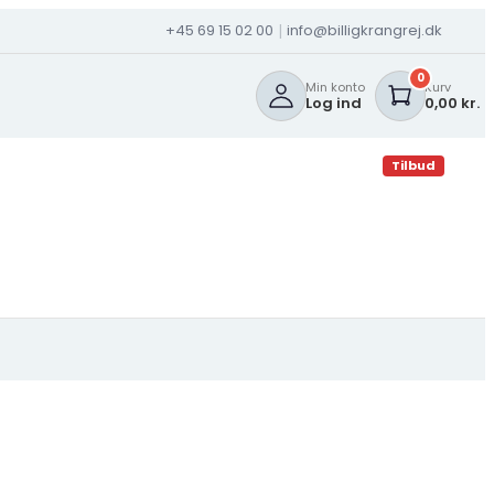
+45 69 15 02 00
info@billigkrangrej.dk
|
0
Min konto
Kurv
Log ind
0,00 kr.
Tilbud