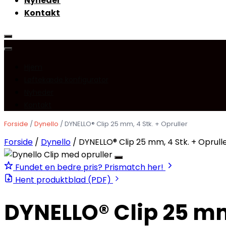
Nyheder
Kontakt
Hjem
Løftekæde konfigurator
Nyheder
Kontakt
Forside
/
Dynello
/ DYNELLO® Clip 25 mm, 4 Stk. + Opruller
Forside
/
Dynello
/ DYNELLO® Clip 25 mm, 4 Stk. + Oprull
Fundet en bedre pris? Prismatch her!
Hent produktblad (PDF)
DYNELLO® Clip 25 mm,