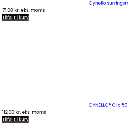
Dynello surring
71,00
kr.
eks. moms
Tilføj til kurv
DYNELLO® Clip 50 
112,00
kr.
eks. moms
Tilføj til kurv