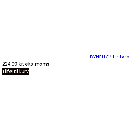
DYNELLO® fastwi
224,00
kr.
eks. moms
Tilføj til kurv