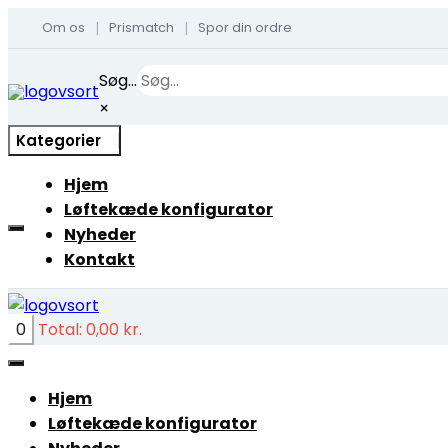
Om os
Prismatch
Spor din ordre
|
|
Skip
Søg...
to
×
content
Kategorier
Hjem
Løftekæde konfigurator
Nyheder
Kontakt
0
Total:
0,00
kr.
Hjem
Løftekæde konfigurator