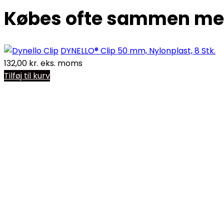
Købes ofte sammen m
DYNELLO® Clip 50 mm, Nylonplast, 8 Stk.
132,00
kr.
eks. moms
Tilføj til kurv