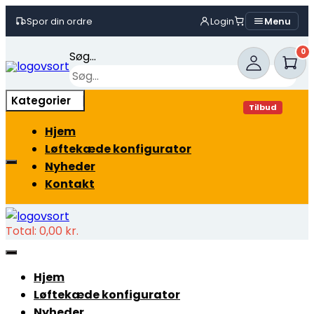
Spor din ordre
Login
Menu
Skip
0
Søg...
to
content
×
Kategorier
Tilbud
Hjem
Løftekæde konfigurator
Nyheder
Kontakt
Total:
0,00
kr.
Hjem
Løftekæde konfigurator
Nyheder