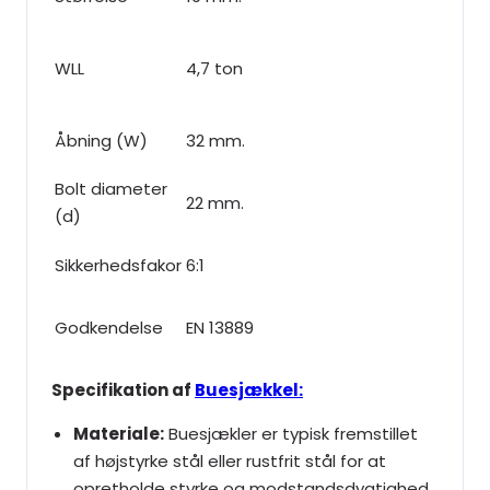
WLL
4,7 ton
Åbning (W)
32 mm.
Bolt diameter
22 mm.
(d)
Sikkerhedsfakor
6:1
Godkendelse
EN 13889
Specifikation af
Buesjækkel:
Materiale:
Buesjækler er typisk fremstillet
af højstyrke stål eller rustfrit stål for at
opretholde styrke og modstandsdygtighed