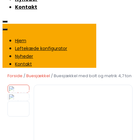
Kontakt
Hjem
Løftekæde konfigurator
Nyheder
Kontakt
Forside
/
Buesjækkel
/ Buesjækkel med bolt og møtrik 4,7 ton