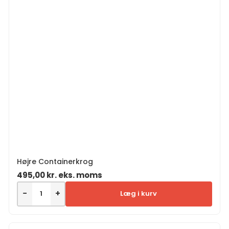
Højre Containerkrog
495,00
kr.
eks. moms
−
+
Læg i kurv