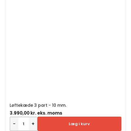
Løftekæde 3 part - 10 mm.
3.990,00
kr.
eks. moms
−
+
Læg i kurv