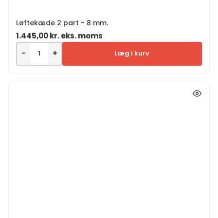
Løftekæde 2 part - 8 mm.
1.445,00
kr.
eks. moms
−
+
Læg i kurv