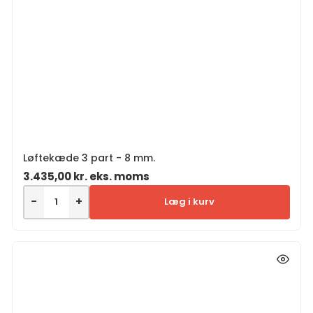
Løftekæde 3 part - 8 mm.
3.435,00
kr.
eks. moms
−
+
Læg i kurv