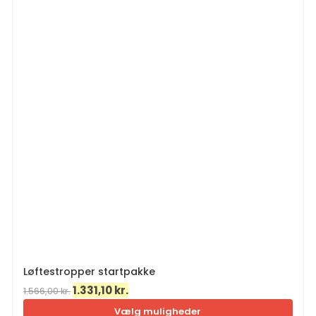
Løftestropper startpakke
Den
Den
1.331,10
kr.
1.566,00
kr.
oprindelige
aktuelle
Vælg muligheder