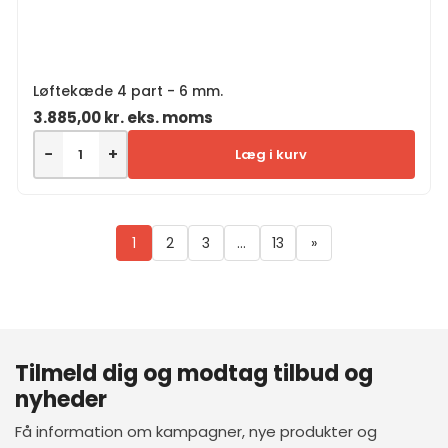
Løftekæde 4 part - 6 mm.
3.885,00
kr.
eks. moms
−
+
Læg i kurv
1
2
3
…
13
»
Tilmeld dig og modtag tilbud og
nyheder
Få information om kampagner, nye produkter og