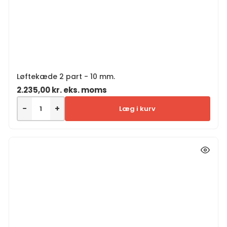
Løftekæde 2 part - 10 mm.
2.235,00
kr.
eks. moms
−
+
Læg i kurv