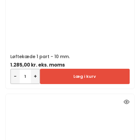
Løftekæde 1 part - 10 mm.
1.285,00
kr.
eks. moms
−
+
Læg i kurv