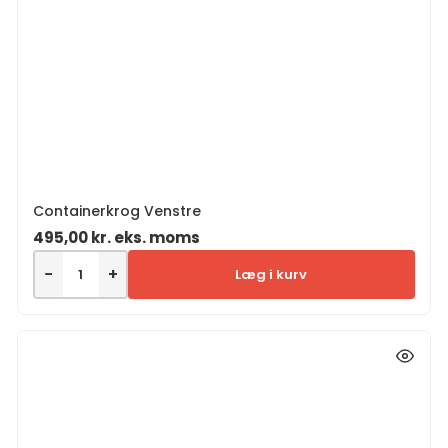
Containerkrog Venstre
495,00
kr.
eks. moms
−
+
Læg i kurv