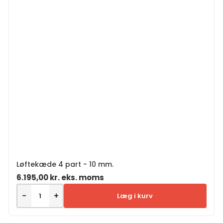
Løftekæde 4 part - 10 mm.
6.195,00
kr.
eks. moms
−
+
Læg i kurv