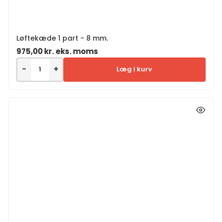
Løftekæde 1 part - 8 mm.
975,00
kr.
eks. moms
−
+
Læg i kurv