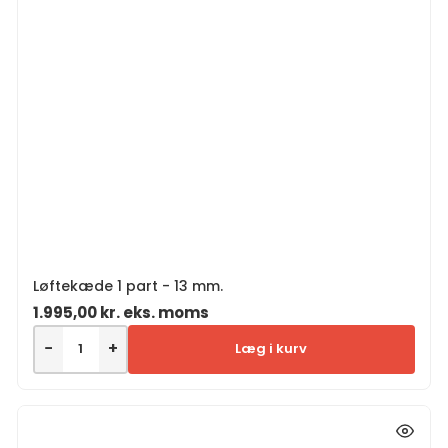
Løftekæde 1 part - 13 mm.
1.995,00
kr.
eks. moms
−
+
Læg i kurv