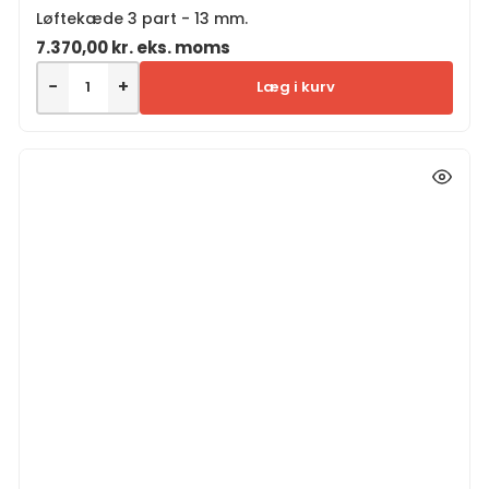
Løftekæde 3 part - 13 mm.
7.370,00
kr.
eks. moms
−
+
Læg i kurv