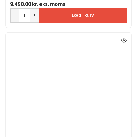
9.490,00
kr.
eks. moms
−
+
Læg i kurv