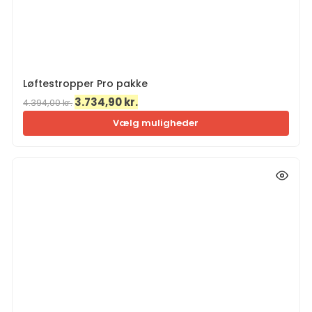
Løftestropper Pro pakke
Den
Den
3.734,90
kr.
4.394,00
kr.
oprindelige
aktuelle
Vælg muligheder
pris
pris
var:
er:
4.394,00 kr..
3.734,90 kr..