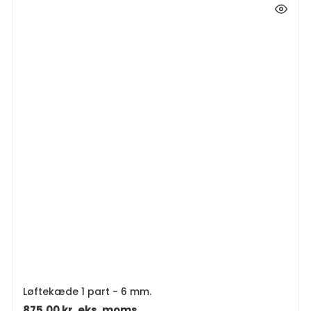
Løftekæde 1 part - 6 mm.
875,00
kr.
eks. moms