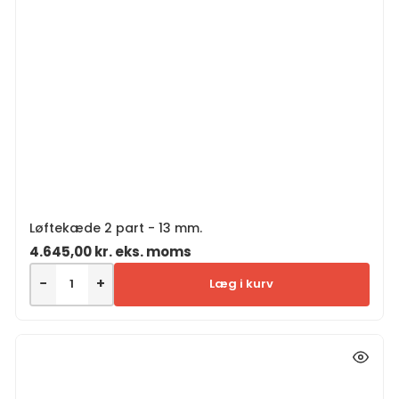
Løftekæde 2 part - 13 mm.
4.645,00
kr.
eks. moms
−
+
Læg i kurv