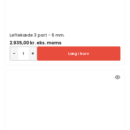
Løftekæde 3 part - 6 mm.
2.935,00
kr.
eks. moms
−
+
Læg i kurv