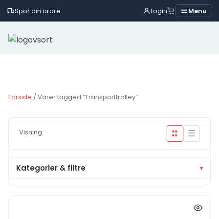
Spor din ordre
Login
Menu
Skip
to
content
Forside
/ Varer tagged “Transporttrolley”
☰
Visning
■■
■■
Kategorier & filtre
▾