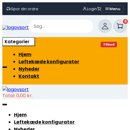
Spor din ordre
Login
Menu
Skip
0
to
content
Kategorier
Tilbud
Hjem
Løftekæde konfigurator
Nyheder
Kontakt
Total:
0,00
kr.
Hjem
Løftekæde konfigurator
Nyheder