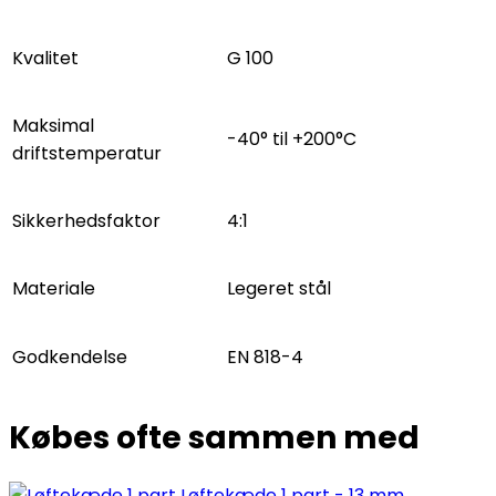
Kvalitet
G 100
Maksimal
-40° til +200°C
driftstemperatur
Sikkerhedsfaktor
4:1
Materiale
Legeret stål
Godkendelse
EN 818-4
Købes ofte sammen med
Løftekæde 1 part - 13 mm.