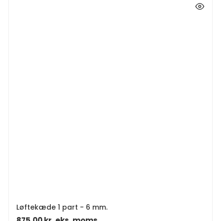
Løftekæde 1 part - 6 mm.
875,00
kr.
eks. moms