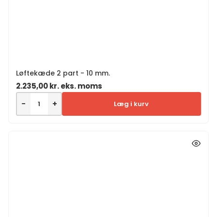
Løftekæde 2 part - 10 mm.
2.235,00
kr.
eks. moms
−
+
Læg i kurv