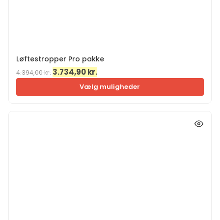
Løftestropper Pro pakke
Den
Den
3.734,90
kr.
4.394,00
kr.
oprindelige
aktuelle
Vælg muligheder
pris
pris
var:
er:
4.394,00 kr..
3.734,90 kr..