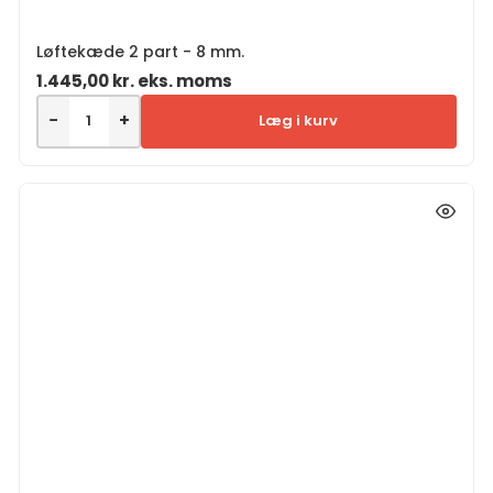
Løftekæde 2 part - 8 mm.
1.445,00
kr.
eks. moms
−
+
Læg i kurv