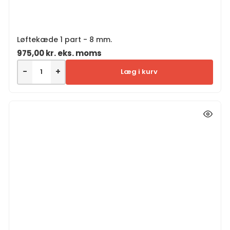
Løftekæde 1 part - 8 mm.
975,00
kr.
eks. moms
−
+
Læg i kurv