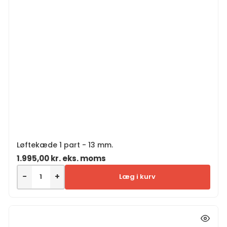
Løftekæde 1 part - 13 mm.
1.995,00
kr.
eks. moms
−
+
Læg i kurv