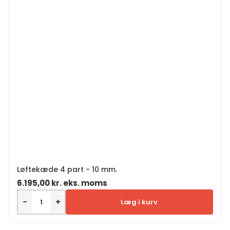
Løftekæde 4 part - 10 mm.
6.195,00
kr.
eks. moms
−
+
Læg i kurv