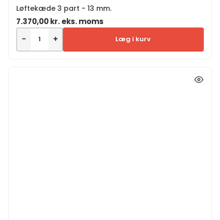
Løftekæde 3 part - 13 mm.
7.370,00
kr.
eks. moms
−
+
Læg i kurv