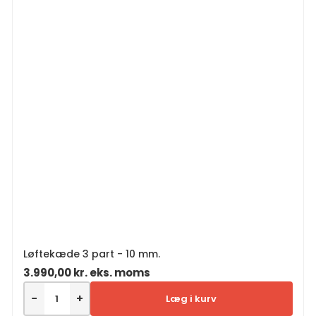
Løftekæde 3 part - 10 mm.
3.990,00
kr.
eks. moms
−
+
Læg i kurv