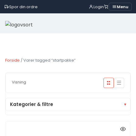
Spor din ordre
Login
Menu
Skip
to
content
Forside
/ Varer tagged “startpakke”
☰
Visning
■■
■■
Kategorier & filtre
▾