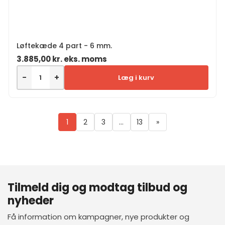
Løftekæde 4 part - 6 mm.
3.885,00
kr.
eks. moms
−
+
Læg i kurv
1
2
3
…
13
»
Tilmeld dig og modtag tilbud og
nyheder
Få information om kampagner, nye produkter og