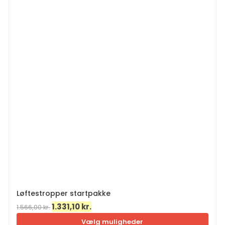
Løftestropper startpakke
Den
Den
1.331,10
kr.
1.566,00
kr.
oprindelige
aktuelle
Vælg muligheder