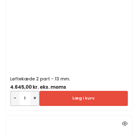
Løftekæde 2 part - 13 mm.
4.645,00
kr.
eks. moms
−
+
Læg i kurv