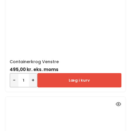
Containerkrog Venstre
495,00
kr.
eks. moms
−
+
Læg i kurv