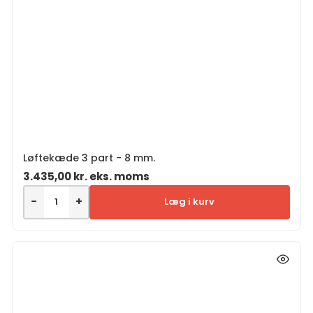
Løftekæde 3 part - 8 mm.
3.435,00
kr.
eks. moms
−
+
Læg i kurv