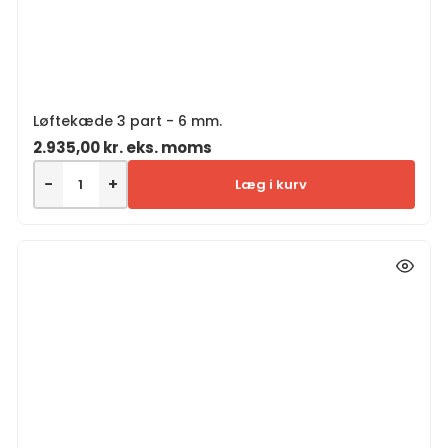
Løftekæde 3 part - 6 mm.
2.935,00
kr.
eks. moms
−
+
Læg i kurv