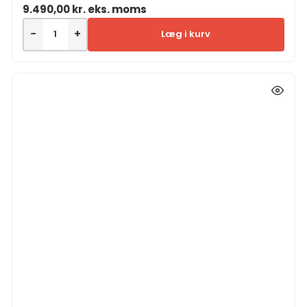
9.490,00
kr.
eks. moms
−
+
Læg i kurv