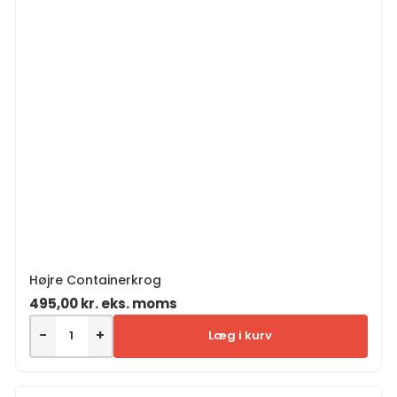
Højre Containerkrog
495,00
kr.
eks. moms
−
+
Læg i kurv