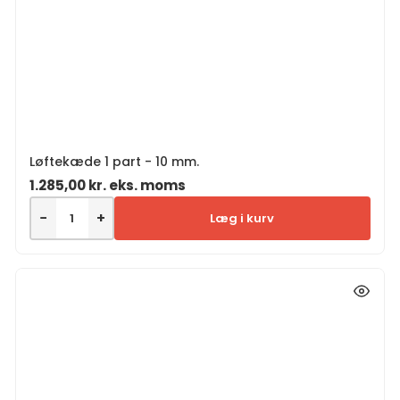
Løftekæde 1 part - 10 mm.
1.285,00
kr.
eks. moms
−
+
Læg i kurv